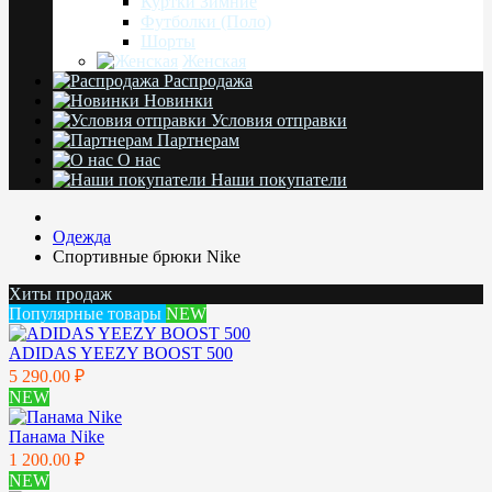
Куртки Зимние
Футболки (Поло)
Шорты
Женская
Распродажа
Новинки
Условия отправки
Партнерам
О нас
Наши покупатели
Одежда
Спортивные брюки Nike
Хиты продаж
Популярные товары
NEW
ADIDAS YEEZY BOOST 500
5 290.00 ₽
NEW
Панама Nike
1 200.00 ₽
NEW