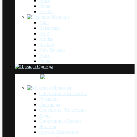
Asics
Puma
ECCO
Женские
Nike
Balenciaga
FILA
Adidas
Reebok
New Balance
Asics
Puma
Одежда
Мужская
Спортивные Костюмы
Рубашки
Рашгарды
Свитшоты, Толстовки
Худи
Спортивные Брюки
Жилеты
Куртки Демисезон