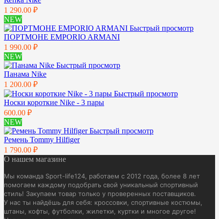
1 290.00 ₽
NEW
Быстрый просмотр
ПОРТМОНЕ EMPORIO ARMANI
1 990.00 ₽
NEW
Быстрый просмотр
Панама Nike
1 200.00 ₽
Быстрый просмотр
Носки короткие Nike - 3 пары
600.00 ₽
NEW
Быстрый просмотр
Ремень Tommy Hilfiger
1 790.00 ₽
О нашем магазине
Мы команда Sport-life124, работаем с 2012 года, более 8 лет
помогаем каждому подобрать свой уникальный спортивный
стиль! Закупаем товар только у проверенных поставщиков.
У нас ты найдёшь для себя: кроссовки, спортивные костюмы,
штаны, кофты, футболки, жилетки, куртки и многое другое!