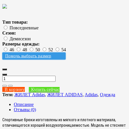
Тип товара:
Повседневные
Сезон:
Демисезон
Размеры одежды:
46
48
50
52
54
Помочь выбрать размер
В корзину
Купить сейчас
Теги:
ЖИЛЕТ Adidas
,
ЖИЛЕТ ADIDAS
,
Adidas
,
Одежда
Описание
Отзывы (0)
Спортивные брюки
изготовлены из мягкого и плотного материала,
отличающегося хорошей воздухопроницаемостью. Модель не стесняет