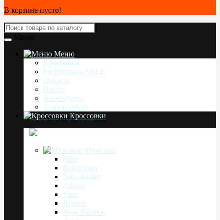
В корзине пусто!
Меню
Меню
Кроссовки
Распродажа SALE
Одежда
Носки
Аксессуары
Зимняя обувь
Кроссовки
Мужские
Nike
Balenciaga
Nike Jordan
Adidas
Vans
Reebok
New Balance