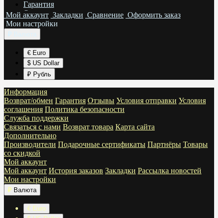
Гарантия
Отзывы
Мой аккаунт
Закладки
Сравнение
Оформить заказ
Условия отправки
Мои настройки
Условия соглашения
₽
Валюта
Политика безопасности
€ Euro
$ US Dollar
₽ Рубль
Информация
Возврат/обмен
Гарантия
Отзывы
Условия отправки
Условия
соглашения
Политика безопасности
Служба поддержки
Связаться с нами
Возврат товара
Карта сайта
Дополнительно
Производители
Подарочные сертификаты
Партнёры
Товары
со скидкой
Мой аккаунт
Мой аккаунт
История заказов
Закладки
Рассылка новостей
Мои настройки
₽
Валюта
€ Euro