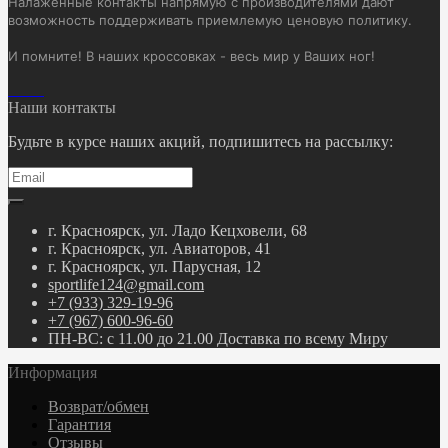
Налаженные контакты напрямую с производителями дают
возможность поддерживать приемлемую ценовую политику.
И помните! В наших кроссовках - весь мир у Ваших ног!
Наши контакты
Будьте в курсе наших акций, подпишитесь на рассылку:
г. Красноярск, ул. Ладо Кецховели, 68
г. Красноярск, ул. Авиаторов, 41
г. Красноярск, ул. Парусная, 12
sportlife124@gmail.com
+7 (933) 329-19-96
+7 (967) 600-96-60
ПН-ВС: с 11.00 до 21.00 Доставка по всему Миру
Информация
Возврат/обмен
Гарантия
Отзывы