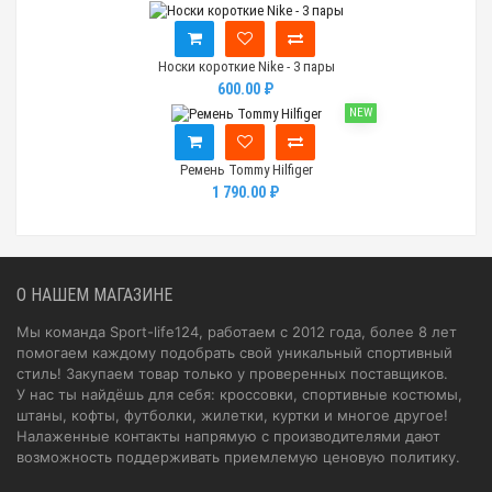
Носки короткие Nike - 3 пары
600.00 ₽
NEW
Ремень Tommy Hilfiger
1 790.00 ₽
О НАШЕМ МАГАЗИНЕ
Мы команда Sport-life124, работаем с 2012 года, более 8 лет
помогаем каждому подобрать свой уникальный спортивный
стиль! Закупаем товар только у проверенных поставщиков.
У нас ты найдёшь для себя: кроссовки, спортивные костюмы,
штаны, кофты, футболки, жилетки, куртки и многое другое!
Налаженные контакты напрямую с производителями дают
возможность поддерживать приемлемую ценовую политику.