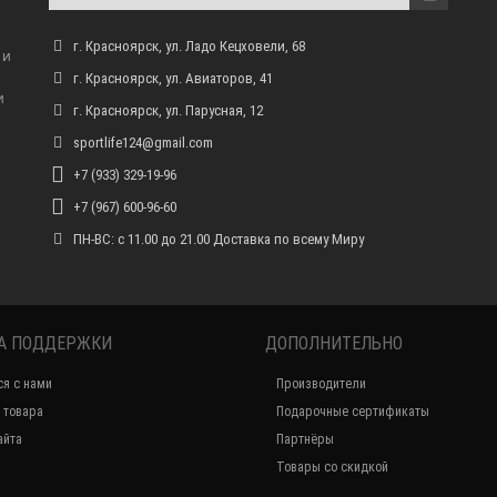
г. Красноярск, ул. Ладо Кецховели, 68
 и
г. Красноярск, ул. Авиаторов, 41
и
г. Красноярск, ул. Парусная, 12
sportlife124@gmail.com
+7 (933) 329-19-96
+7 (967) 600-96-60
ПН-ВС: с 11.00 до 21.00 Доставка по всему Миру
А ПОДДЕРЖКИ
ДОПОЛНИТЕЛЬНО
ся с нами
Производители
 товара
Подарочные сертификаты
айта
Партнёры
Товары со скидкой