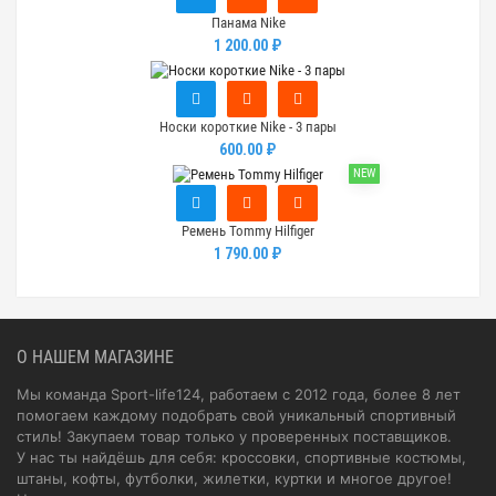
Панама Nike
1 200.00 ₽
Носки короткие Nike - 3 пары
600.00 ₽
NEW
Ремень Tommy Hilfiger
1 790.00 ₽
О НАШЕМ МАГАЗИНЕ
Мы команда Sport-life124, работаем с 2012 года, более 8 лет
помогаем каждому подобрать свой уникальный спортивный
стиль! Закупаем товар только у проверенных поставщиков.
У нас ты найдёшь для себя: кроссовки, спортивные костюмы,
штаны, кофты, футболки, жилетки, куртки и многое другое!