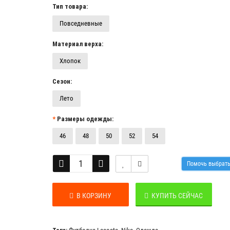
Тип товара:
Повседневные
Материал верха:
Хлопок
Сезон:
Лето
Размеры одежды:
46
48
50
52
54
Помочь выбрат
В КОРЗИНУ
КУПИТЬ СЕЙЧАС