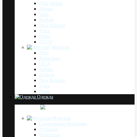
Nike Jordan
Adidas
Vans
Reebok
New Balance
Asics
Puma
ECCO
Женские
Nike
Balenciaga
FILA
Adidas
Reebok
New Balance
Asics
Puma
Одежда
Мужская
Спортивные Костюмы
Рубашки
Рашгарды