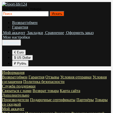
Быстрый поиск товара
Возврат/обмен
Гарантия
Отзывы
Мой аккаунт
Закладки
Сравнение
Оформить заказ
Условия отправки
Мои настройки
Условия соглашения
₽
Валюта
Политика безопасности
€ Euro
$ US Dollar
₽ Рубль
Информация
Возврат/обмен
Гарантия
Отзывы
Условия отправки
Условия
соглашения
Политика безопасности
Служба поддержки
Связаться с нами
Возврат товара
Карта сайта
Дополнительно
Производители
Подарочные сертификаты
Партнёры
Товары
со скидкой
Мой аккаунт