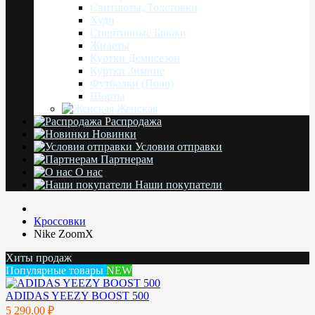
Свитшоты, Толстовки
Худи
Спортивные Брюки
Жилеты
Куртки Демисезон
Куртки Зимние
Футболки (Поло)
Шорты
Женская
Распродажа
Новинки
Условия отправки
Партнерам
О нас
Наши покупатели
Кроссовки
Nike ZoomX
Хиты продаж
Популярные товары
NEW
ADIDAS YEEZY BOOST 500
5 290.00 ₽