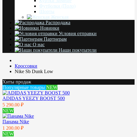
Куртки Зимние
Футболки (Поло)
Шорты
Женская
Распродажа
Новинки
Условия отправки
Партнерам
О нас
Наши покупатели
Кроссовки
Nike Sb Dunk Low
Хиты продаж
Популярные товары
NEW
ADIDAS YEEZY BOOST 500
5 290.00 ₽
NEW
Панама Nike
1 200.00 ₽
NEW