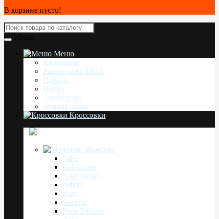
В корзине пусто!
Меню
Меню
Кроссовки
Распродажа SALE
Одежда
Носки
Аксессуары
Зимняя обувь
Кроссовки
Мужские
Nike
Balenciaga
Nike Jordan
Adidas
Vans
Reebok
New Balance