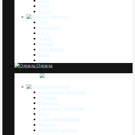
Asics
Puma
ECCO
Женские
Nike
Balenciaga
FILA
Adidas
Reebok
New Balance
Asics
Puma
Одежда
Мужская
Спортивные Костюмы
Рубашки
Рашгарды
Свитшоты, Толстовки
Худи
Спортивные Брюки
Жилеты
Куртки Демисезон