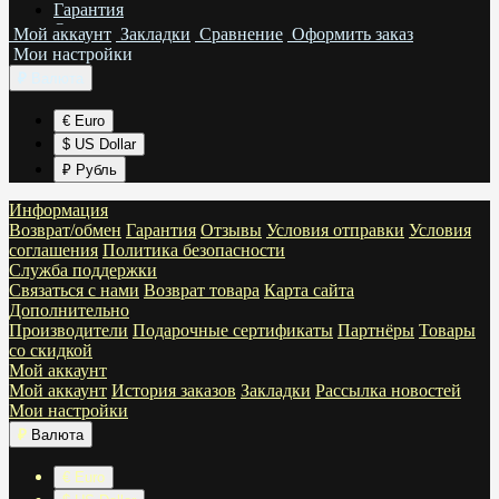
Гарантия
Отзывы
Мой аккаунт
Закладки
Сравнение
Оформить заказ
Условия отправки
Мои настройки
Условия соглашения
₽
Валюта
Политика безопасности
€ Euro
$ US Dollar
₽ Рубль
Информация
Возврат/обмен
Гарантия
Отзывы
Условия отправки
Условия
соглашения
Политика безопасности
Служба поддержки
Связаться с нами
Возврат товара
Карта сайта
Дополнительно
Производители
Подарочные сертификаты
Партнёры
Товары
со скидкой
Мой аккаунт
Мой аккаунт
История заказов
Закладки
Рассылка новостей
Мои настройки
₽
Валюта
€ Euro