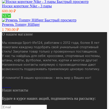
Быстрый просмотр
Носки короткие Nike - 3 пары
600.00 ₽
NEW
Быстрый просмотр
Ремень Tommy Hilfiger
1 790.00 ₽
О нашем магазине
Мы команда Sport-life124, работаем с 2012 года, более 8 лет
помогаем каждому подобрать свой уникальный спортивный
стиль! Закупаем товар только у проверенных поставщиков.
У нас ты найдёшь для себя: кроссовки, спортивные костюмы,
штаны, кофты, футболки, жилетки, куртки и многое другое!
Налаженные контакты напрямую с производителями дают
возможность поддерживать приемлемую ценовую политику.
И помните! В наших кроссовках - весь мир у Ваших ног!
Наши контакты
Будьте в курсе наших акций, подпишитесь на рассылку: