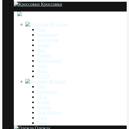
Кроссовки
Мужские
Nike
Balenciaga
Nike Jordan
Adidas
Vans
Reebok
New Balance
Asics
Puma
ECCO
Женские
Nike
Balenciaga
FILA
Adidas
Reebok
New Balance
Asics
Puma
Одежда