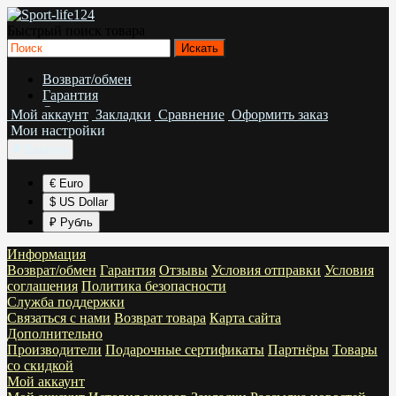
Быстрый поиск товара
Возврат/обмен
Гарантия
Отзывы
Мой аккаунт
Закладки
Сравнение
Оформить заказ
Условия отправки
Мои настройки
Условия соглашения
₽
Валюта
Политика безопасности
€ Euro
$ US Dollar
₽ Рубль
Информация
Возврат/обмен
Гарантия
Отзывы
Условия отправки
Условия
соглашения
Политика безопасности
Служба поддержки
Связаться с нами
Возврат товара
Карта сайта
Дополнительно
Производители
Подарочные сертификаты
Партнёры
Товары
со скидкой
Мой аккаунт