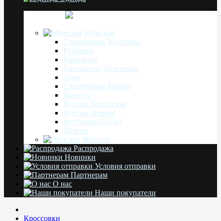
Мужская
Спортивные Костюмы
Рубашки
Рашгарды
Свитшоты, Толстовки
Худи
Спортивные Брюки
Жилеты
Куртки Демисезон
Куртки Зимние
Футболки (Поло)
Шорты
Женская
Распродажа
Новинки
Условия отправки
Партнерам
О нас
Наши покупатели
Кроссовки