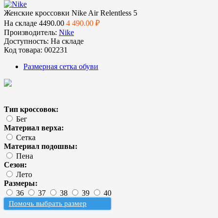
Женские кроссовки Nike Air Relentless 5
На складе
4490.00
4 490.00 ₽
Производитель:
Nike
Доступность:
На складе
Код товара:
002231
Размерная сетка обуви
Тип кроссовок:
Бег
Материал верха:
Сетка
Материал подошвы:
Пена
Сезон:
Лето
Размеры:
36
37
38
39
40
Помочь выбрать размер