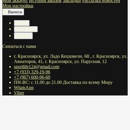
Мой аккаунт
История заказов
Закладки
Рассылка новостей
Мои настройки
₽
Валюта
€ Euro
$ US Dollar
₽ Рубль
Связаться с нами
г. Красноярск, ул. Ладо Кецховели, 68 , г. Красноярск, ул.
Авиаторов, 41, г. Красноярск, ул. Парусная, 12
sportlife124@gmail.com
+7 (933) 329-19-96
+7 (967) 600-96-60
ПН-ВС: с 11.00 до 21.00 Доставка по всему Миру
WhatsApp
Viber