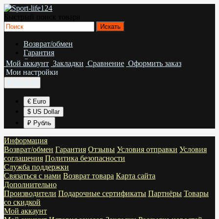
Быстрый поиск товара
Возврат/обмен
Гарантия
Отзывы
Мой аккаунт
Закладки
Сравнение
Оформить заказ
Условия отправки
Мои настройки
Условия соглашения
₽
Валюта
Политика безопасности
€ Euro
$ US Dollar
₽ Рубль
Информация
Возврат/обмен
Гарантия
Отзывы
Условия отправки
Условия
соглашения
Политика безопасности
Служба поддержки
Связаться с нами
Возврат товара
Карта сайта
Дополнительно
Производители
Подарочные сертификаты
Партнёры
Товары
со скидкой
Мой аккаунт