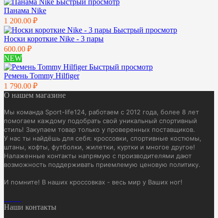
Быстрый просмотр
Панама Nike
1 200.00 ₽
Быстрый просмотр
Носки короткие Nike - 3 пары
600.00 ₽
NEW
Быстрый просмотр
Ремень Tommy Hilfiger
1 790.00 ₽
О нашем магазине
Мы команда Sport-life124, работаем с 2012 года, более 8 лет
помогаем каждому подобрать свой уникальный спортивный
стиль! Закупаем товар только у проверенных поставщиков.
У нас ты найдёшь для себя: кроссовки, спортивные костюмы,
штаны, кофты, футболки, жилетки, куртки и многое другое!
Налаженные контакты напрямую с производителями дают
возможность поддерживать приемлемую ценовую политику.
И помните! В наших кроссовках - весь мир у Ваших ног!
Наши контакты