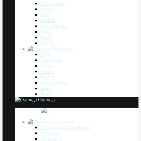
Nike Jordan
Adidas
Vans
Reebok
New Balance
Asics
Puma
ECCO
Женские
Nike
Balenciaga
FILA
Adidas
Reebok
New Balance
Asics
Puma
Одежда
Мужская
Спортивные Костюмы
Рубашки
Рашгарды