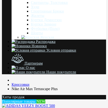
Свитшоты, Толстовки
Худи
Спортивные Брюки
Жилеты
Куртки Демисезон
Куртки Зимние
Футболки (Поло)
Шорты
Женская
Распродажа
Новинки
Условия отправки
Партнерам
О нас
Наши покупатели
Кроссовки
Nike Air Max Terrascape Plus
Хиты продаж
Популярные товары
NEW