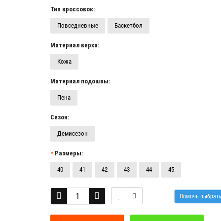
Тип кроссовок:
Повседневные
Баскетбол
Материал верха:
Кожа
Материал подошвы:
Пена
Сезон:
Демисезон
Размеры:
40
41
42
43
44
45
Помочь выбрат