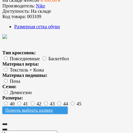
На складе
4990.00
4 990.00 ₽
Производитель:
Nike
Доступность:
На складе
Код товара:
003109
Размерная сетка обуви
Тип кроссовок:
Повседневные
Баскетбол
Материал верха:
Текстиль + Кожа
Материал подошвы:
Пена
Сезон:
Демисезон
Размеры:
40
41
42
43
44
45
Помочь выбрать размер