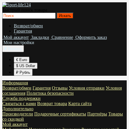
Быстрый поиск товара
Возврат/обмен
Гарантия
Отзывы
Мой аккаунт
Закладки
Сравнение
Оформить заказ
Условия отправки
Мои настройки
Условия соглашения
₽
Валюта
Политика безопасности
€ Euro
$ US Dollar
₽ Рубль
Информация
Возврат/обмен
Гарантия
Отзывы
Условия отправки
Условия
соглашения
Политика безопасности
Служба поддержки
Связаться с нами
Возврат товара
Карта сайта
Дополнительно
Производители
Подарочные сертификаты
Партнёры
Товары
со скидкой
Мой аккаунт