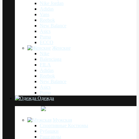
Nike Jordan
Adidas
Vans
Reebok
New Balance
Asics
Puma
ECCO
Женские
Nike
Balenciaga
FILA
Adidas
Reebok
New Balance
Asics
Puma
Одежда
Мужская
Спортивные Костюмы
Рубашки
Рашгарды