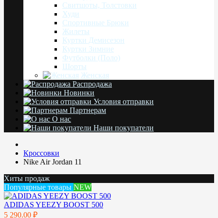
Свитшоты, Толстовки
Худи
Спортивные Брюки
Жилеты
Куртки Демисезон
Куртки Зимние
Футболки (Поло)
Шорты
Женская
Распродажа
Новинки
Условия отправки
Партнерам
О нас
Наши покупатели
Кроссовки
Nike Air Jordan 11
Хиты продаж
Популярные товары
NEW
ADIDAS YEEZY BOOST 500
5 290.00 ₽