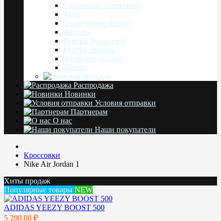
Свитшоты, Толстовки
Худи
Спортивные Брюки
Жилеты
Куртки Демисезон
Куртки Зимние
Футболки (Поло)
Шорты
Женская
Распродажа
Новинки
Условия отправки
Партнерам
О нас
Наши покупатели
Кроссовки
Nike Air Jordan 1
Хиты продаж
Популярные товары
NEW
ADIDAS YEEZY BOOST 500
5 290.00 ₽