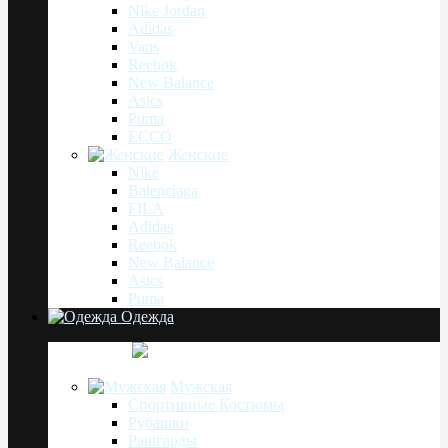
Nike Jordan
Adidas
Vans
Reebok
New Balance
Asics
Puma
ECCO
Женские
Nike
Balenciaga
FILA
Adidas
Reebok
New Balance
Asics
Puma
Одежда
Мужская
Спортивные Костюмы
Рубашки
Рашгарды