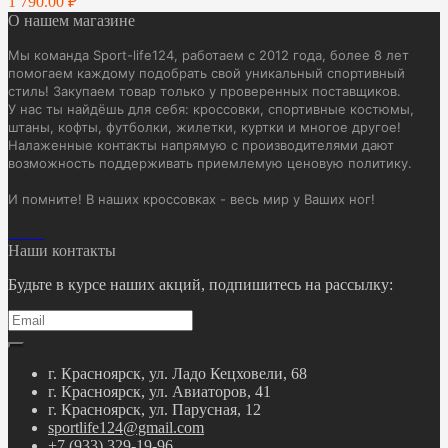
1 790.00 ₽
О нашем магазине
Мы команда Sport-life124, работаем с 2012 года, более 8 лет
помогаем каждому подобрать свой уникальный спортивный
стиль! Закупаем товар только у проверенных поставщиков.
У нас ты найдёшь для себя: кроссовки, спортивные костюмы,
штаны, кофты, футболки, жилетки, куртки и многое другое!
Налаженные контакты напрямую с производителями дают
возможность поддерживать приемлемую ценовую политику.
И помните! В наших кроссовках - весь мир у Ваших ног!
Наши контакты
Будьте в курсе наших акций, подпишитесь на рассылку:
г. Красноярск, ул. Ладо Кецховели, 68
г. Красноярск, ул. Авиаторов, 41
г. Красноярск, ул. Парусная, 12
sportlife124@gmail.com
+7 (933) 329-19-96