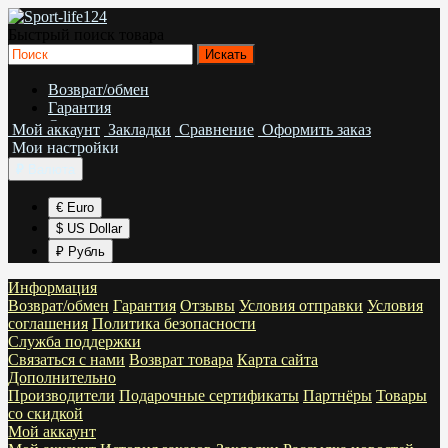
Быстрый поиск товара
Возврат/обмен
Гарантия
Отзывы
Мой аккаунт
Закладки
Сравнение
Оформить заказ
Условия отправки
Мои настройки
Условия соглашения
₽
Валюта
Политика безопасности
€ Euro
$ US Dollar
₽ Рубль
Информация
Возврат/обмен
Гарантия
Отзывы
Условия отправки
Условия
соглашения
Политика безопасности
Служба поддержки
Связаться с нами
Возврат товара
Карта сайта
Дополнительно
Производители
Подарочные сертификаты
Партнёры
Товары
со скидкой
Мой аккаунт