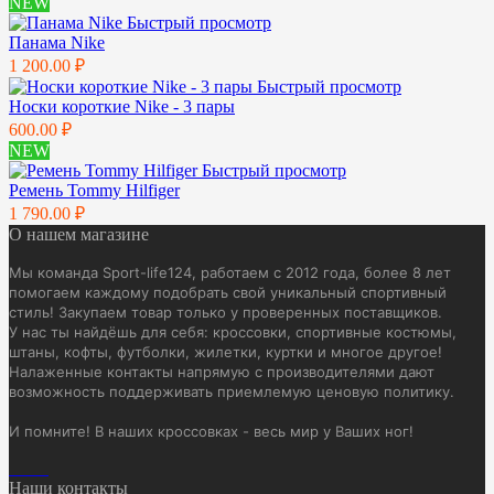
NEW
Быстрый просмотр
Панама Nike
1 200.00 ₽
Быстрый просмотр
Носки короткие Nike - 3 пары
600.00 ₽
NEW
Быстрый просмотр
Ремень Tommy Hilfiger
1 790.00 ₽
О нашем магазине
Мы команда Sport-life124, работаем с 2012 года, более 8 лет
помогаем каждому подобрать свой уникальный спортивный
стиль! Закупаем товар только у проверенных поставщиков.
У нас ты найдёшь для себя: кроссовки, спортивные костюмы,
штаны, кофты, футболки, жилетки, куртки и многое другое!
Налаженные контакты напрямую с производителями дают
возможность поддерживать приемлемую ценовую политику.
И помните! В наших кроссовках - весь мир у Ваших ног!
Наши контакты