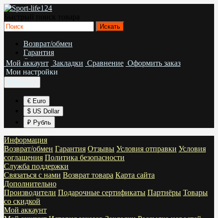
Быстрый поиск товара
Возврат/обмен
Гарантия
Отзывы
Мой аккаунт
Закладки
Сравнение
Оформить заказ
Условия отправки
Мои настройки
Условия соглашения
₽
Валюта
Политика безопасности
€ Euro
$ US Dollar
₽ Рубль
Информация
Возврат/обмен
Гарантия
Отзывы
Условия отправки
Условия
соглашения
Политика безопасности
Служба поддержки
Связаться с нами
Возврат товара
Карта сайта
Дополнительно
Производители
Подарочные сертификаты
Партнёры
Товары
со скидкой
Мой аккаунт