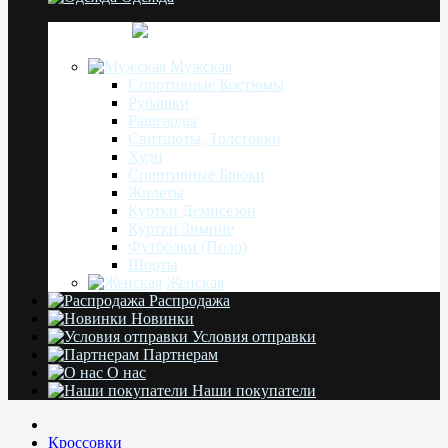
Мужская
Спортивные Костюмы
Рубашки
Рашгарды
Свитшоты, Толстовки
Худи
Спортивные Брюки
Жилеты
Куртки Демисезон
Куртки Зимние
Футболки (Поло)
Шорты
Женская
Распродажа
Новинки
Условия отправки
Партнерам
О нас
Наши покупатели
Кроссовки