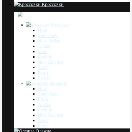
Кроссовки
Мужские
Nike
Balenciaga
Nike Jordan
Adidas
Vans
Reebok
New Balance
Asics
Puma
ECCO
Женские
Nike
Balenciaga
FILA
Adidas
Reebok
New Balance
Asics
Puma
Одежда