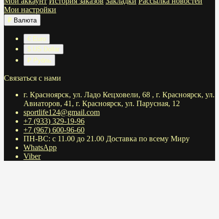
Мой аккаунт
История заказов
Закладки
Рассылка новостей
Мои настройки
₽
Валюта
€ Euro
$ US Dollar
₽ Рубль
Связаться с нами
г. Красноярск, ул. Ладо Кецховели, 68 , г. Красноярск, ул.
Авиаторов, 41, г. Красноярск, ул. Парусная, 12
sportlife124@gmail.com
+7 (933) 329-19-96
+7 (967) 600-96-60
ПН-ВС: с 11.00 до 21.00 Доставка по всему Миру
WhatsApp
Viber