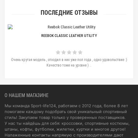
ПОСЛЕДНИЕ ОТЗЫВЫ
REEBOK CLASSIC LEATHER UTILITY
Очень крутая модель , отходил в них уже пол года , одно удовольствие :)
Качество тоже на уровне ) ..
О НАШЕМ МАГАЗИНЕ
Мы команда Sport-life124, работаем с 2012 года, более 8 лет
помогаем каждому подобрать свой уникальный спортивный
стиль! Закупаем товар только у проверенных поставщиков.
У нас ты найдёшь для себя: кроссовки, спортивные костюмы,
штаны, кофты, футболки, жилетки, куртки и многое другое!
Налаженные контакты напрямую с производителями дают