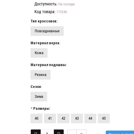
Доступность:
На складе
Код товара:
115246
Тип кроссовок:
Повседневные
Материал верха:
Кожа
Материал подошвы:
Резина
Сезон:
Зима
Размеры:
40
41
42
43
44
45