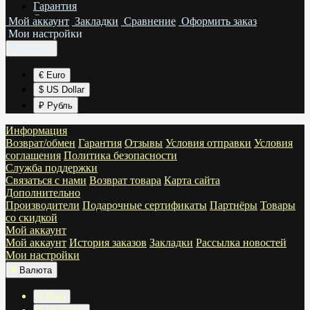
Гарантия
Отзывы
Мой аккаунт
Закладки
Сравнение
Оформить заказ
Условия отправки
Мои настройки
Условия соглашения
₽
Валюта
Политика безопасности
€ Euro
$ US Dollar
₽ Рубль
Информация
Возврат/обмен
Гарантия
Отзывы
Условия отправки
Условия
соглашения
Политика безопасности
Служба поддержки
Связаться с нами
Возврат товара
Карта сайта
Дополнительно
Производители
Подарочные сертификаты
Партнёры
Товары
со скидкой
Мой аккаунт
Мой аккаунт
История заказов
Закладки
Рассылка новостей
Мои настройки
₽
Валюта
€ Euro