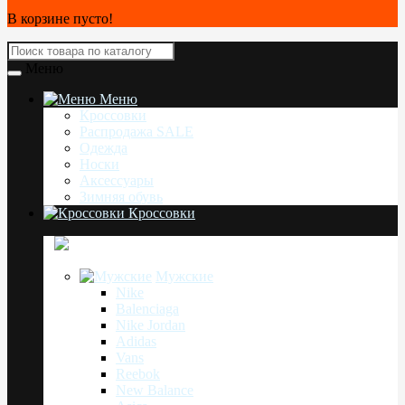
В корзине пусто!
Меню
Меню
Кроссовки
Распродажа SALE
Одежда
Носки
Аксессуары
Зимняя обувь
Кроссовки
Мужские
Nike
Balenciaga
Nike Jordan
Adidas
Vans
Reebok
New Balance