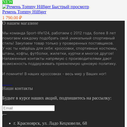
NEW
Быстрый просмотр
Ремень Tommy Hilfiger
1 790.00 ₽
О нашем магазине
Мы команда Sport-life124, работаем с 2012 года, более 8 лет
помогаем каждому подобрать свой уникальный спортивный
стиль! Закупаем товар только у проверенных поставщиков.
У нас ты найдёшь для себя: кроссовки, спортивные костюмы,
штаны, кофты, футболки, жилетки, куртки и многое другое!
Налаженные контакты напрямую с производителями дают
возможность поддерживать приемлемую ценовую политику.
И помните! В наших кроссовках - весь мир у Ваших ног!
Наши контакты
Будьте в курсе наших акций, подпишитесь на рассылку:
г. Красноярск, ул. Ладо Кецховели, 68