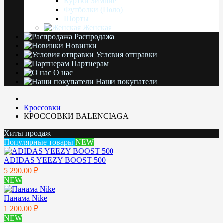
Куртки Зимние
Футболки (Поло)
Шорты
Женская
Распродажа
Новинки
Условия отправки
Партнерам
О нас
Наши покупатели
Кроссовки
КРОССОВКИ BALENCIAGA
Хиты продаж
Популярные товары
NEW
ADIDAS YEEZY BOOST 500
5 290.00 ₽
NEW
Панама Nike
1 200.00 ₽
NEW