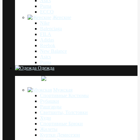
Asics
Puma
ECCO
Женские
Nike
Balenciaga
FILA
Adidas
Reebok
New Balance
Asics
Puma
Одежда
Мужская
Спортивные Костюмы
Рубашки
Рашгарды
Свитшоты, Толстовки
Худи
Спортивные Брюки
Жилеты
Куртки Демисезон