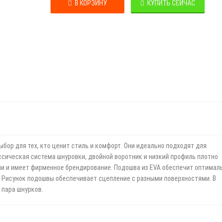
В КОРЗИНУ
КУПИТЬ СЕЙЧАС
ыбор для тех, кто ценит стиль
и комфорт. Они идеально подходят для
ссическая система шнуровки, двойной воротник и низкий профиль плотно
мши и имеет фирменное брендирование. Подошва
из EVA обеспечит оптимал
. Рисунок
подошвы обеспечивает сцепление с разными поверхностями. В
 пара шнурков.