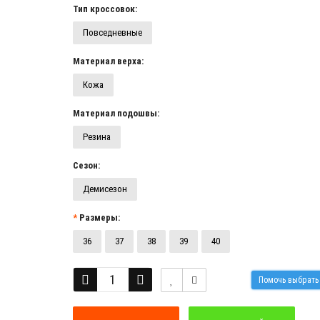
Тип кроссовок:
Повседневные
Материал верха:
Кожа
Материал подошвы:
Резина
Сезон:
Демисезон
Размеры:
36
37
38
39
40
Помочь выбрат