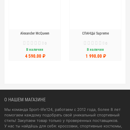
Alexander McQueen
СЛАНЦЫ Supreme
0
0
В наличии
В наличии
4 590.00 ₽
1 990.00 ₽
О НАШЕМ МАГАЗИНЕ
Мы команда Sport-life124, работаем с 2012 года, более 8 лет
помогаем каждому подобрать свой уникальный спортивный
стиль! Закупаем товар только у проверенных поставщиков.
У нас ты найдёшь для себя: кроссовки, спортивные костюмы,