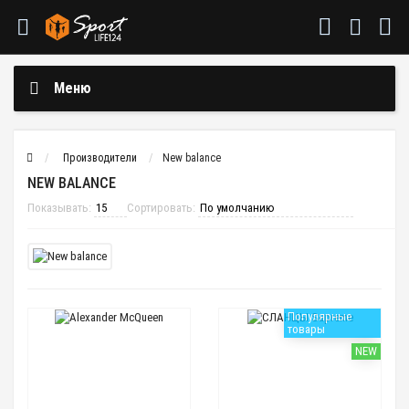
Меню
Производители
New balance
NEW BALANCE
Показывать:
Сортировать:
Популярные
товары
NEW